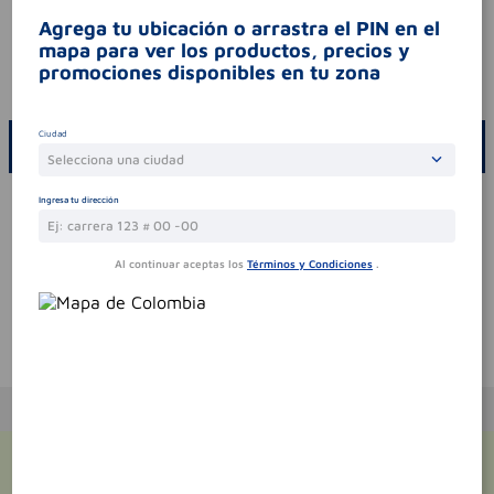
síntomas
.
Agrega tu ubicación o arrastra el PIN en el
mapa para ver los productos, precios y
contraindicaciones
.
promociones disponibles en tu zona
codigo invima
2021m-0020470
Ciudad
ESCRIBE UN COMENTARIO
Selecciona una ciudad
Por favor, inicie sesión para escribir un comentario
Ingresa tu dirección
Sin comentarios.
Al continuar aceptas los
Términos y Condiciones
.
Te puede interesar