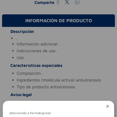
Comparte
INFORMACIÓN DE PRODUCTO
Descripción
.
información adicional
.
instrucciones de uso
.
uso
.
Características especiales
composición
.
ingredientes (molécula activa)
antiulcerosos
tipo de producto
antiulcerosos
Aviso legal
legales
es un medicamento.no exceder su
consumo. leer indicaciones y
contraindicaciones. si los síntomas persisten.
¡Bienvenido a FarmaExpress!
consultar al médico.