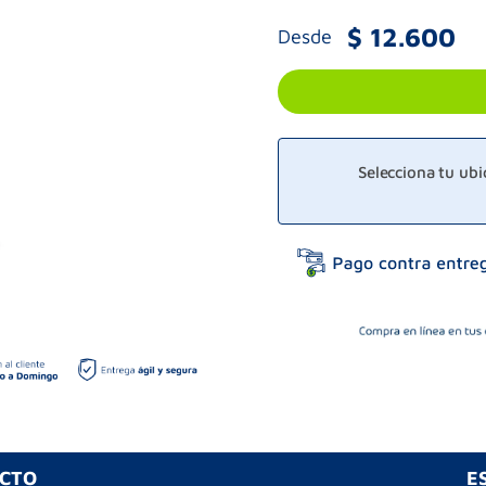
$
12
.
600
Desde
Selecciona tu ub
UCTO
E