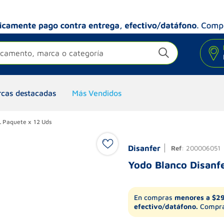
camento, marca o categoría
cas destacadas
Más Vendidos
L Paquete x 12 Uds
Disanfer
Ref
:
200006051
Yodo Blanco Disanf
En compras
menores a $2
efectivo/datáfono.
Compra