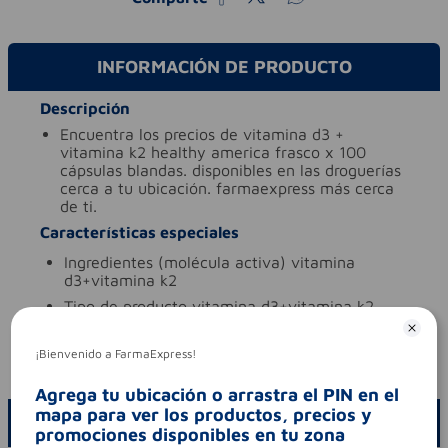
INFORMACIÓN DE PRODUCTO
Descripción
encuentra los precios de vitamina d3 +
vitamina k2 healthy america frasco x 100
cápsulas blandas. disponibles en las droguerías
cerca a tu ubicación. farmaexpress más cerca
de ti.
Características especiales
ingredientes (molécula activa)
vitamina
d3+vitamina k2
tipo de producto
vitamina d3+vitamina k2
Aviso legal
¡Bienvenido a FarmaExpress!
codigo invima
sd2021-0004638
Agrega tu ubicación o arrastra el PIN en el
mapa para ver los productos, precios y
ESCRIBE UN COMENTARIO
promociones disponibles en tu zona