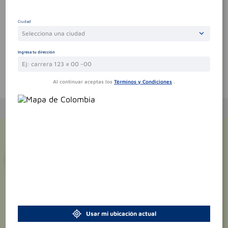
Por favor, inicie sesión para escribir un comentario
Ciudad
Sin comentarios.
Selecciona una ciudad
Ingresa tu dirección
Te puede interesar
Al continuar aceptas los
Términos y Condiciones
.
¡Suscríbete y recibe
promociones
exclusivas
!
Usar mi ubicación actual