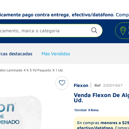
camento, marca o categoría
cas destacadas
Más Vendidos
dón Laminado 4 X 5 Yd Paquete X 1 Ud.
Flexon
Ref
:
200011667
Venda Flexon De Al
Ud.
1
Unidad
Bolsa
En compras
menores a $2
efectivo/datáfono.
Compra