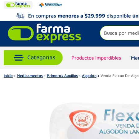
Busca por medi
Productos imperdibles
Mar
Inicio
Medicamentos
Primeros Auxilios
Algodón
Venda Flexon De Algo