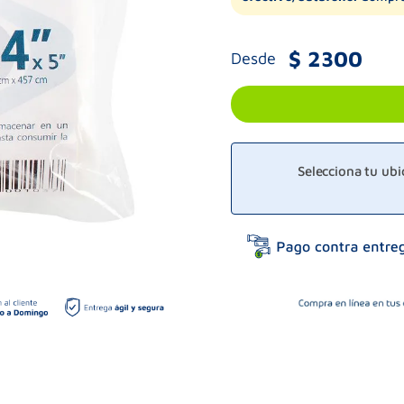
$
2300
Desde
Selecciona tu ub