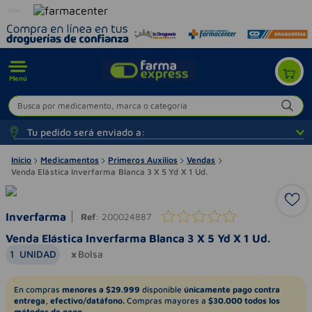
Menú
Busca por medicamento, marca o categoría
Tu pedido será enviado a:
Inicio
Medicamentos
Primeros Auxilios
Vendas
Venda Elástica Inverfarma Blanca 3 X 5 Yd X 1 Ud.
Inverfarma
Ref
:
200024887
Venda Elástica Inverfarma Blanca 3 X 5 Yd X 1 Ud.
1
UNIDAD
Bolsa
En compras
menores a $29.999
disponible
únicamente pago contra
entrega, efectivo/datáfono.
Compras mayores a
$30.000 todos los
métodos de pago.