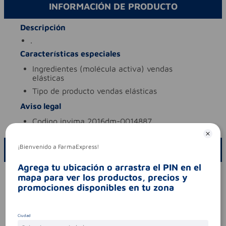
INFORMACIÓN DE PRODUCTO
Descripción
.
Características especiales
ingredientes (molécula activa)
vendas
elásticas
tipo de producto
vendas elásticas
Aviso legal
codigo invima
2016dm-0014887
¡Bienvenido a FarmaExpress!
ESCRIBE UN COMENTARIO
Agrega tu ubicación o arrastra el PIN en el
Por favor, inicie sesión para escribir un comentario
mapa para ver los productos, precios y
promociones disponibles en tu zona
Sin comentarios.
Ciudad