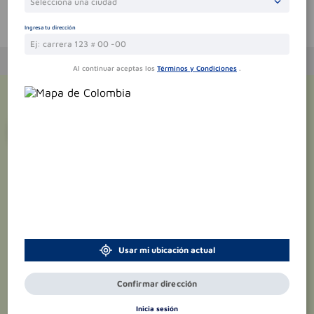
Selecciona una ciudad
Te puede interesar
Ingresa tu dirección
Al continuar aceptas los
Términos y Condiciones
.
¡Suscríbete y recibe
promociones
exclusivas
!
Usar mi ubicación actual
Confirmar dirección
Inicia sesión