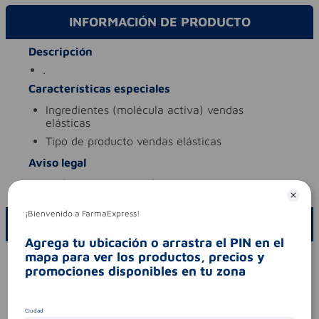
INFORMACIÓN DE PRODUCTO
Descripción
.
Características especiales
ingredientes (molécula activa)
vendas
elásticas
tipo de producto
vendas elásticas
Aviso legal
codigo invima
2016dm-0014887
¡Bienvenido a FarmaExpress!
ESCRIBE UN COMENTARIO
Agrega tu ubicación o arrastra el PIN en el
mapa para ver los productos, precios y
Por favor, inicie sesión para escribir un comentario
promociones disponibles en tu zona
Sin comentarios.
Ciudad