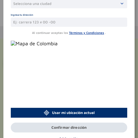
Selecciona una ciudad
Te puede interesar
Ingresa tu dirección
Al continuar aceptas los
Términos y Condiciones
.
¡Suscríbete y recibe
promociones
exclusivas
!
Usar mi ubicación actual
Confirmar dirección