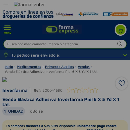
Menú
Busca por medicamento, marca o categoría
Tu pedido será enviado a:
Inicio
Medicamentos
Primeros Auxilios
Vendas
Venda Elástica Adhesiva Inverfarma Piel 6 X 5 Yd X 1 Ud.
Inverfarma
Ref
:
200041580
Venda Elástica Adhesiva Inverfarma Piel 6 X 5 Yd X 1
Ud.
1
UNIDAD
Bolsa
En compras
menores a $29.999
disponible
únicamente pago contra