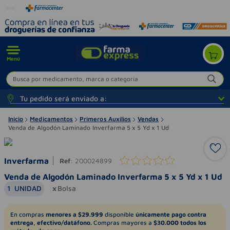
Menú
Busca por medicamento, marca o categoría
Tu pedido será enviado a:
Inicio
Medicamentos
Primeros Auxilios
Vendas
Venda de Algodón Laminado Inverfarma 5 x 5 Yd x 1 Ud
Inverfarma
Ref
:
200024899
Venda de Algodón Laminado Inverfarma 5 x 5 Yd x 1 Ud
1
UNIDAD
Bolsa
En compras
menores a $29.999
disponible
únicamente pago contra
entrega, efectivo/datáfono.
Compras mayores a
$30.000 todos los