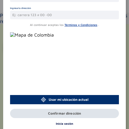
Te puede interesar
Ingresa tu dirección
Por favor selecciona tu ubicación y verás los productos
recomendados según la cobertura de entrega
Al continuar aceptas los
Términos y Condiciones
.
¡Suscríbete y recibe
promociones
exclusivas
!
Usar mi ubicación actual
Confirmar dirección
Inicia sesión