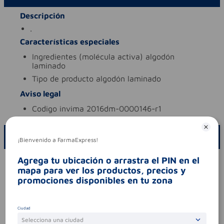
Descripción
.
Características especiales
ingredientes (molécula activa)
algodón
laminado
tipo de producto
algodón laminado
Aviso legal
codigo invima
2016dm-0000146-r1
ESCRIBE UN COMENTARIO
¡Bienvenido a FarmaExpress!
Agrega tu ubicación o arrastra el PIN en el
Por favor, inicie sesión para escribir un comentario
mapa para ver los productos, precios y
Sin comentarios.
promociones disponibles en tu zona
Ciudad
Selecciona una ciudad