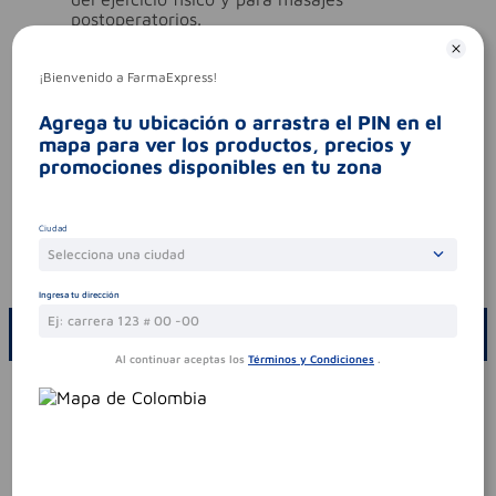
postoperatorios.
ingredientes (molécula activa)
aceite
cal.naran.y arnica
¡Bienvenido a FarmaExpress!
tipo de producto
aceite cal.naran.y arnica
Agrega tu ubicación o arrastra el PIN en el
Aviso legal
mapa para ver los productos, precios y
contraindicaciones
uso externo únicamente.
promociones disponibles en tu zona
evitar el contacto con los ojos y la mucosa-en
caso de irritación en la parte aplicada
suspenda su uso y avise a su médico si la
Ciudad
irritación persiste.
Selecciona una ciudad
codigo invima
nsoc22209-23co
Ingresa tu dirección
ESCRIBE UN COMENTARIO
Al continuar aceptas los
Términos y Condiciones
.
Por favor, inicie sesión para escribir un comentario
Sin comentarios.