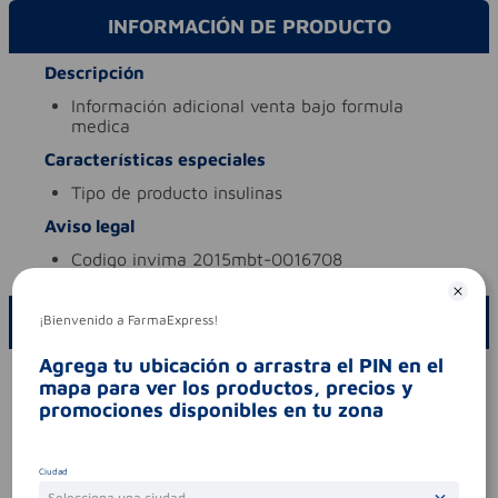
INFORMACIÓN DE PRODUCTO
Descripción
información adicional
venta bajo formula
medica
Características especiales
tipo de producto
insulinas
Aviso legal
codigo invima
2015mbt-0016708
ESCRIBE UN COMENTARIO
¡Bienvenido a FarmaExpress!
Agrega tu ubicación o arrastra el PIN en el
Por favor, inicie sesión para escribir un comentario
mapa para ver los productos, precios y
promociones disponibles en tu zona
Sin comentarios.
Ciudad
Selecciona una ciudad