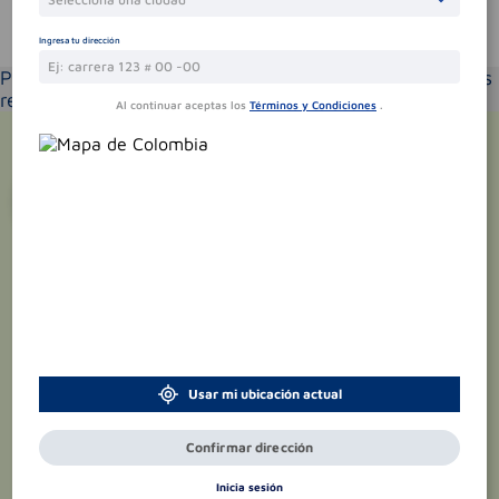
Te puede interesar
Ingresa tu dirección
Por favor selecciona tu ubicación y verás los productos
recomendados según la cobertura de entrega
Al continuar aceptas los
Términos y Condiciones
.
¡Suscríbete y recibe
promociones
exclusivas
!
Usar mi ubicación actual
Confirmar dirección
Inicia sesión