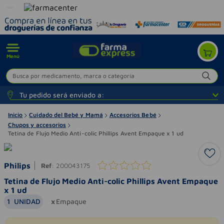
Menú
Busca por medicamento, marca o categoría
Tu pedido será enviado a:
Inicio
Cuidado del Bebé y Mamá
Accesorios Bebé
Chupos y accesorios
Tetina de Flujo Medio Anti-colic Phillips Avent Empaque x 1 ud
Philips
Ref
:
200043175
Tetina de Flujo Medio Anti-colic Phillips Avent Empaque
x 1 ud
1
UNIDAD
Empaque