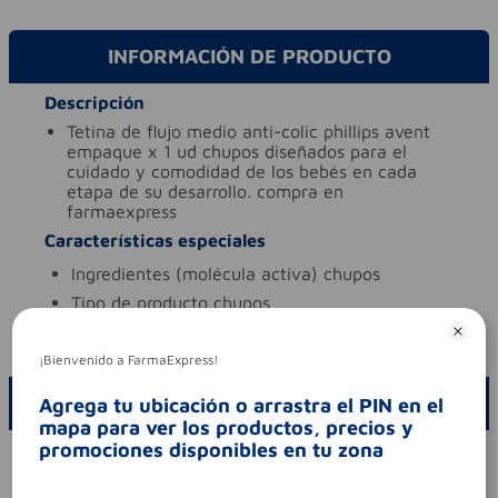
INFORMACIÓN DE PRODUCTO
Descripción
tetina de flujo medio anti-colic phillips avent
empaque x 1 ud chupos diseñados para el
cuidado y comodidad de los bebés en cada
etapa de su desarrollo. compra en
farmaexpress
Características especiales
ingredientes (molécula activa)
chupos
tipo de producto
chupos
Aviso legal
¡Bienvenido a FarmaExpress!
ESCRIBE UN COMENTARIO
Agrega tu ubicación o arrastra el PIN en el
mapa para ver los productos, precios y
promociones disponibles en tu zona
Por favor, inicie sesión para escribir un comentario
Sin comentarios.