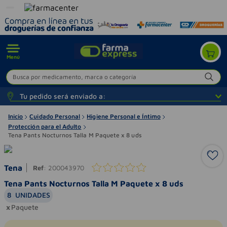
Menú
Busca por medicamento, marca o categoría
Tu pedido será enviado a:
Inicio
Cuidado Personal
Higiene Personal e Íntimo
Protección para el Adulto
Tena Pants Nocturnos Talla M Paquete x 8 uds
Tena
Ref
:
200043970
Tena Pants Nocturnos Talla M Paquete x 8 uds
8
UNIDADES
Paquete