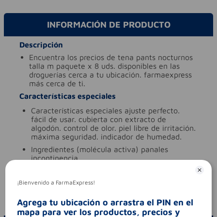
INFORMACIÓN DE PRODUCTO
Descripción
encuentra los precios de tena pants nocturnos
talla m paquete x 8 uds. disponibles en las
droguerías cerca a tu ubicación. farmaexpress
más cerca de ti.
Características especiales
características especiales
ajuste perfecto.
fácil de usar. cubierta con extracto de
algodón. control de olor. piel libre de irritación.
máxima seguridad. indicador de humedad.
ingredientes (molécula activa)
panales
incontinencia
tipo de producto
panales incontinencia
¡Bienvenido a FarmaExpress!
Aviso legal
codigo invima
nsoa11013-22co
Agrega tu ubicación o arrastra el PIN en el
mapa para ver los productos, precios y