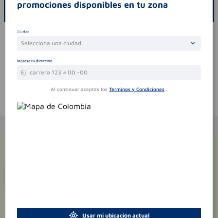
promociones disponibles en tu zona
ESCRIBE UN COMENTARIO
Ciudad
Por favor, inicie sesión para escribir un comentario
Selecciona una ciudad
Sin comentarios.
Ingresa tu dirección
Al continuar aceptas los
Términos y Condiciones
.
Te puede interesar
¡Suscríbete y recibe
promociones
exclusivas
!
Usar mi ubicación actual