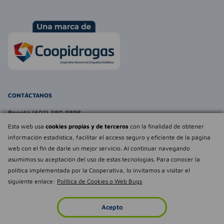
CONTÁCTANOS
Bogotá (601) 380 9898
atencionalcliente@farmaexpress.com
Esta web usa
cookies propias y de terceros
con la finalidad de obtener
información estadística, facilitar el acceso seguro y eficiente de la página
TE PUEDE INTERESAR
web con el fin de darle un mejor servicio. Al continuar navegando
asumimos su aceptación del uso de estas tecnologías. Para conocer la
NOSOTROS
Déjanos tu
política implementada por la Cooperativa, lo invitamos a visitar el
opinión
siguiente enlace:
Política de Cookies o Web Bugs
Empowered by
Todos los derechos reservados Farmaexpress 2025
Acepto
Inicio
Imperdibles
Favoritos
Cuenta