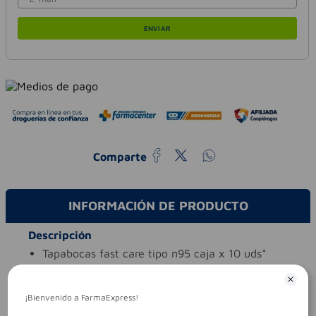
ENVIAR
Comparte
INFORMACIÓN DE PRODUCTO
Descripción
tapabocas fast care tipo n95 caja x 10 uds*
Características especiales
ingredientes (molécula activa)
tapabocas
¡Bienvenido a FarmaExpress!
tipo de producto
tapabocas