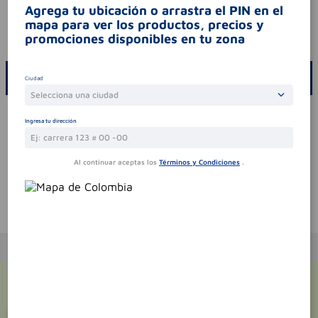
Agrega tu ubicación o arrastra el PIN en el
Aviso legal
mapa para ver los productos, precios y
promociones disponibles en tu zona
codigo invima
2021dm-0023310
ESCRIBE UN COMENTARIO
Ciudad
Selecciona una ciudad
Por favor, inicie sesión para escribir un comentario
Ingresa tu dirección
Sin comentarios.
Al continuar aceptas los
Términos y Condiciones
.
Te puede interesar
¡Suscríbete y recibe
promociones