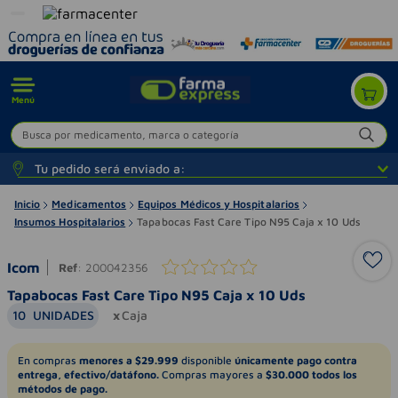
Menú
Busca por medicamento, marca o categoría
Tu pedido será enviado a:
Inicio
Medicamentos
Equipos Médicos y Hospitalarios
Insumos Hospitalarios
Tapabocas Fast Care Tipo N95 Caja x 10 Uds
Icom
Ref
:
200042356
Tapabocas Fast Care Tipo N95 Caja x 10 Uds
10
UNIDADES
Caja
En compras
menores a $29.999
disponible
únicamente pago contra
entrega, efectivo/datáfono.
Compras mayores a
$30.000 todos los
métodos de pago.