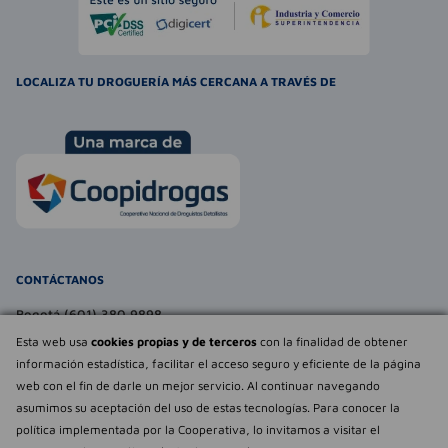
LOCALIZA TU DROGUERÍA MÁS CERCANA A TRAVÉS DE
CONTÁCTANOS
Bogotá (601) 380 9898
atencionalcliente@farmaexpress.com
Esta web usa
cookies propias y de terceros
con la finalidad de obtener
información estadística, facilitar el acceso seguro y eficiente de la página
TE PUEDE INTERESAR
web con el fin de darle un mejor servicio. Al continuar navegando
asumimos su aceptación del uso de estas tecnologías. Para conocer la
NOSOTROS
Déjanos tu
política implementada por la Cooperativa, lo invitamos a visitar el
opinión