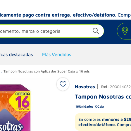
camento, marca o categoría
cas destacadas
Más Vendidos
Tampon Nosotras con Aplicador Super Caja x 16 uds
Nosotras
Ref
:
200044082
Tampon Nosotras co
16
Unidades
Caja
En compras
menores a $2
efectivo/datáfono.
Compra