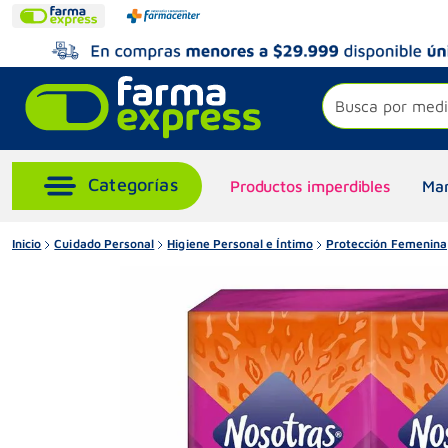
Busca por medi
Productos imperdibles
Mar
Inicio
Cuidado Personal
Higiene Personal e Íntimo
Protección Femenina