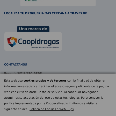
LOCALIZA TU DROGUERÍA MÁS CERCANA A TRAVÉS DE
CONTÁCTANOS
Bogotá (601) 380 9898
atencionalcliente@farmaexpress.com
Esta web usa
cookies propias y de terceros
con la finalidad de obtener
información estadística, facilitar el acceso seguro y eficiente de la página
TE PUEDE INTERESAR
web con el fin de darle un mejor servicio. Al continuar navegando
asumimos su aceptación del uso de estas tecnologías. Para conocer la
NOSOTROS
Déjanos tu
política implementada por la Cooperativa, lo invitamos a visitar el
opinión
siguiente enlace:
Política de Cookies o Web Bugs
Empowered by