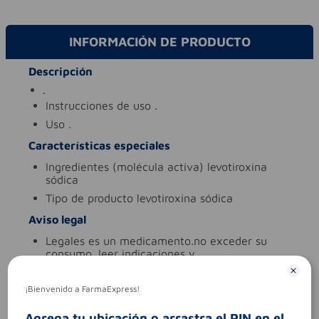
INFORMACIÓN DE PRODUCTO
Descripción
.
instrucciones de uso
.
uso
.
Características especiales
ingredientes (molécula activa)
levotiroxina
sódica
tipo de producto
levotiroxina sódica
Aviso legal
legales
es un medicamento.no exceder su
consumo. leer indicaciones y
contraindicaciones. si los síntomas persisten.
consultar al médico.
¡Bienvenido a FarmaExpress!
síntomas
.
contraindicaciones
.
Agrega tu ubicación o arrastra el PIN en el