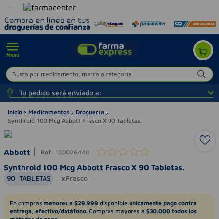
Menú
Busca por medicamento, marca o categoría
Tu pedido será enviado a:
Inicio
Medicamentos
Droguería
Synthroid 100 Mcg Abbott Frasco X 90 Tabletas.
Abbott
Ref
:
100026440
Synthroid 100 Mcg Abbott Frasco X 90 Tabletas.
90
TABLETAS
Frasco
En compras
menores a $29.999
disponible
únicamente pago contra
entrega, efectivo/datáfono.
Compras mayores a
$30.000 todos los
métodos de pago.