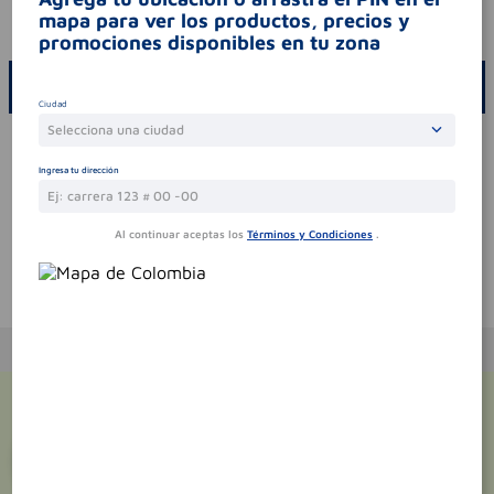
mapa para ver los productos, precios y
codigo invima
2019m-0001709-r2
promociones disponibles en tu zona
ESCRIBE UN COMENTARIO
Ciudad
Selecciona una ciudad
Por favor, inicie sesión para escribir un comentario
Ingresa tu dirección
Sin comentarios.
Al continuar aceptas los
Términos y Condiciones
.
Te puede interesar
¡Suscríbete y recibe
promociones
exclusivas
!