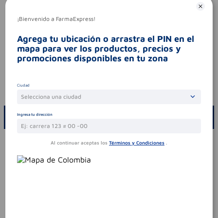
Aviso legal
legales
es un medicamento.no exceder su
¡Bienvenido a FarmaExpress!
consumo. leer indicaciones y
contraindicaciones. si los síntomas persisten.
Agrega tu ubicación o arrastra el PIN en el
consultar al médico.
mapa para ver los productos, precios y
síntomas
.
promociones disponibles en tu zona
contraindicaciones
ver contraindicaciones en
el empaque / inserto del producto.
Ciudad
codigo invima
2022m-0017654-r1
Selecciona una ciudad
ESCRIBE UN COMENTARIO
Ingresa tu dirección
Por favor, inicie sesión para escribir un comentario
Al continuar aceptas los
Términos y Condiciones
.
Sin comentarios.
Te puede interesar