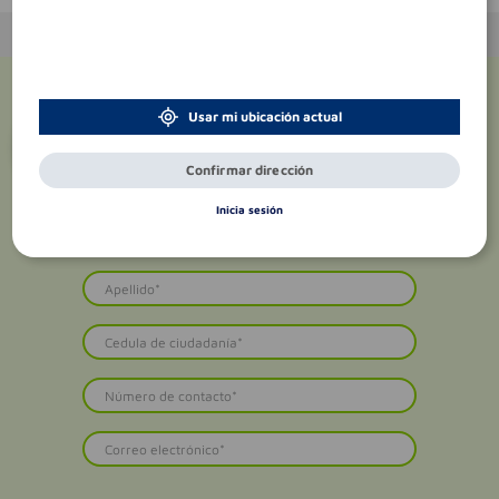
Usar mi ubicación actual
¡Suscríbete y recibe
promociones
exclusivas
!
Confirmar dirección
Inicia sesión