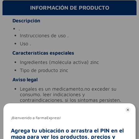
INFORMACIÓN DE PRODUCTO
Descripción
.
instrucciones de uso
.
uso
.
Características especiales
ingredientes (molécula activa)
zinc
tipo de producto
zinc
Aviso legal
legales
es un medicamento.no exceder su
consumo. leer indicaciones y
contraindicaciones. si los síntomas persisten.
consultar al médico.
síntomas
.
¡Bienvenido a FarmaExpress!
contraindicaciones
.
codigo invima
2020m-0015825-r1
Agrega tu ubicación o arrastra el PIN en el
mapa para ver los productos, precios y