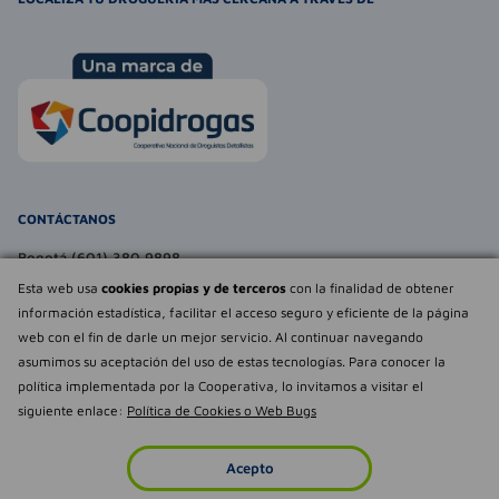
CONTÁCTANOS
Bogotá (601) 380 9898
atencionalcliente@farmaexpress.com
Esta web usa
cookies propias y de terceros
con la finalidad de obtener
información estadística, facilitar el acceso seguro y eficiente de la página
TE PUEDE INTERESAR
web con el fin de darle un mejor servicio. Al continuar navegando
asumimos su aceptación del uso de estas tecnologías. Para conocer la
NOSOTROS
Déjanos tu
política implementada por la Cooperativa, lo invitamos a visitar el
opinión
siguiente enlace:
Política de Cookies o Web Bugs
Empowered by
Todos los derechos reservados Farmaexpress 2025
Acepto
Inicio
Imperdibles
Favoritos
Cuenta