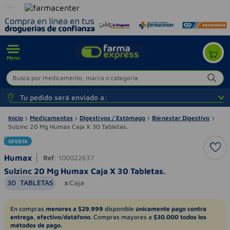
Menú
Busca por medicamento, marca o categoría
Tu pedido será enviado a:
Inicio
Medicamentos
Digestivos / Estómago
Bienestar Digestivo
Sulzinc 20 Mg Humax Caja X 30 Tabletas.
OFERTA
Humax
Ref
:
100022637
Sulzinc 20 Mg Humax Caja X 30 Tabletas.
30
TABLETAS
Caja
En compras
menores a $29.999
disponible
únicamente pago contra
entrega, efectivo/datáfono.
Compras mayores a
$30.000 todos los
métodos de pago.