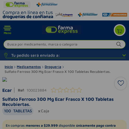
Menú
Busca por medicamento, marca o categoría
Tu pedido será enviado a:
Inicio
Medicamentos
Droguería
Sulfato Ferroso 300 Mg Ecar Frasco X 100 Tabletas Recubiertas.
Ecar
Ref
:
100023884
Sulfato Ferroso 300 Mg Ecar Frasco X 100 Tabletas
Recubiertas.
100
TABLETAS
Caja
En compras
menores a $29.999
disponible
únicamente pago contra