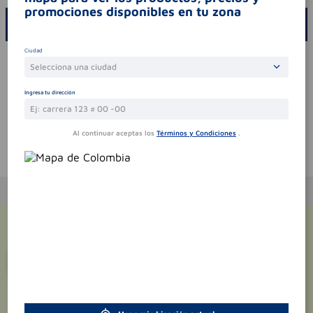
promociones disponibles en tu zona
ESCRIBE UN COMENTARIO
Ciudad
Por favor, inicie sesión para escribir un comentario
Selecciona una ciudad
Sin comentarios.
Ingresa tu dirección
Al continuar aceptas los
Términos y Condiciones
.
Te puede interesar
¡Suscríbete y recibe
promociones
exclusivas
!