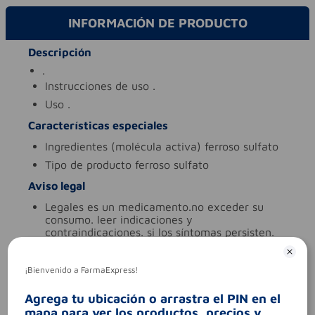
INFORMACIÓN DE PRODUCTO
Descripción
.
instrucciones de uso
.
uso
.
Características especiales
ingredientes (molécula activa)
ferroso sulfato
tipo de producto
ferroso sulfato
Aviso legal
legales
es un medicamento.no exceder su
consumo. leer indicaciones y
contraindicaciones. si los síntomas persisten.
consultar al médico.
síntomas
.
¡Bienvenido a FarmaExpress!
contraindicaciones
.
Agrega tu ubicación o arrastra el PIN en el
codigo invima
2015m-0016190
mapa para ver los productos, precios y