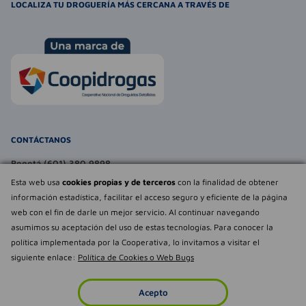
LOCALIZA TU DROGUERÍA MÁS CERCANA A TRAVÉS DE
CONTÁCTANOS
Bogotá (601) 380 9898
atencionalcliente@farmaexpress.com
Esta web usa
cookies propias y de terceros
con la finalidad de obtener
información estadística, facilitar el acceso seguro y eficiente de la página
TE PUEDE INTERESAR
web con el fin de darle un mejor servicio. Al continuar navegando
asumimos su aceptación del uso de estas tecnologías. Para conocer la
NOSOTROS
Déjanos tu
política implementada por la Cooperativa, lo invitamos a visitar el
opinión
siguiente enlace:
Política de Cookies o Web Bugs
Empowered by
Todos los derechos reservados Farmaexpress 2025
Acepto
Inicio
Imperdibles
Favoritos
Cuenta