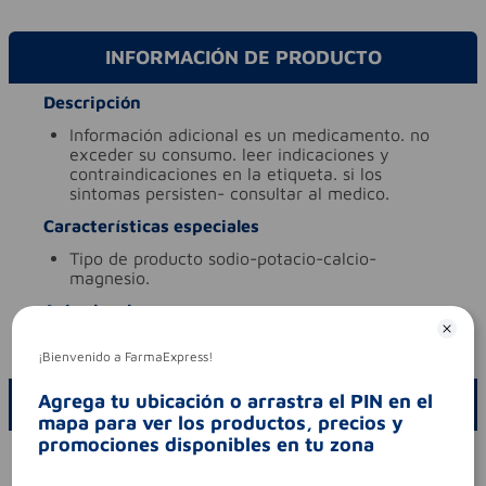
INFORMACIÓN DE PRODUCTO
Descripción
información adicional
es un medicamento. no
exceder su consumo. leer indicaciones y
contraindicaciones en la etiqueta. si los
sintomas persisten- consultar al medico.
Características especiales
tipo de producto
sodio-potacio-calcio-
magnesio.
Aviso legal
codigo invima
2020m-0009131-r1
¡Bienvenido a FarmaExpress!
Agrega tu ubicación o arrastra el PIN en el
ESCRIBE UN COMENTARIO
mapa para ver los productos, precios y
promociones disponibles en tu zona
Por favor, inicie sesión para escribir un comentario