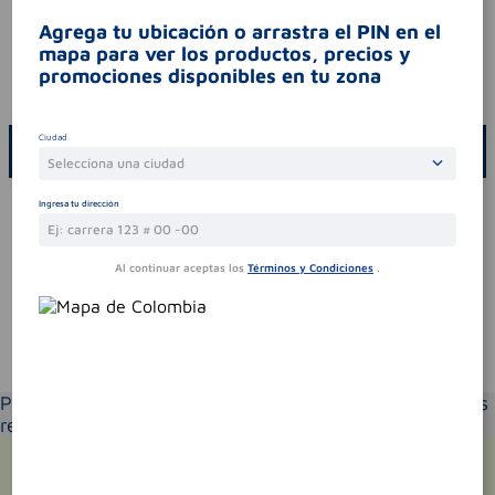
legales
es un medicamento.no exceder su
consumo. leer indicaciones y
Agrega tu ubicación o arrastra el PIN en el
contraindicaciones. si los síntomas persisten.
mapa para ver los productos, precios y
consultar al médico.
promociones disponibles en tu zona
codigo invima
2020m-0009131-r1
Ciudad
ESCRIBE UN COMENTARIO
Selecciona una ciudad
Por favor, inicie sesión para escribir un comentario
Ingresa tu dirección
Sin comentarios.
Al continuar aceptas los
Términos y Condiciones
.
Te puede interesar
Por favor selecciona tu ubicación y verás los productos
recomendados según la cobertura de entrega