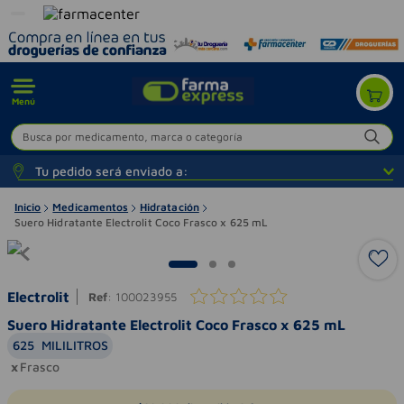
Menú
Busca por medicamento, marca o categoría
Tu pedido será enviado a:
Inicio
Medicamentos
Hidratación
Suero Hidratante Electrolit Coco Frasco x 625 mL
Electrolit
Ref
:
100023955
Suero Hidratante Electrolit Coco Frasco x 625 mL
625
MILILITROS
Frasco