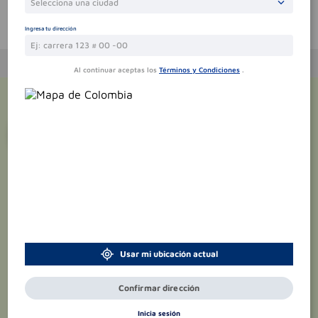
Selecciona una ciudad
Te puede interesar
Ingresa tu dirección
Al continuar aceptas los
Términos y Condiciones
.
¡Suscríbete y recibe
promociones
exclusivas
!
Usar mi ubicación actual
Confirmar dirección
Inicia sesión