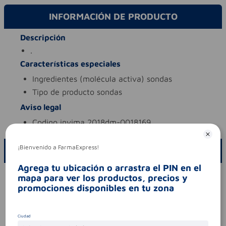
INFORMACIÓN DE PRODUCTO
Descripción
.
Características especiales
ingredientes (molécula activa)
sondas
tipo de producto
sondas
Aviso legal
codigo invima
2018dm-0018169
¡Bienvenido a FarmaExpress!
ESCRIBE UN COMENTARIO
Agrega tu ubicación o arrastra el PIN en el
Por favor, inicie sesión para escribir un comentario
mapa para ver los productos, precios y
promociones disponibles en tu zona
Sin comentarios.
Ciudad