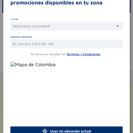
promociones disponibles en tu zona
ESCRIBE UN COMENTARIO
Por favor, inicie sesión para escribir un comentario
Ciudad
Selecciona una ciudad
Sin comentarios.
Ingresa tu dirección
Al continuar aceptas los
Términos y Condiciones
.
Te puede interesar
¡Suscríbete y recibe
promociones
exclusivas
!
Usar mi ubicación actual