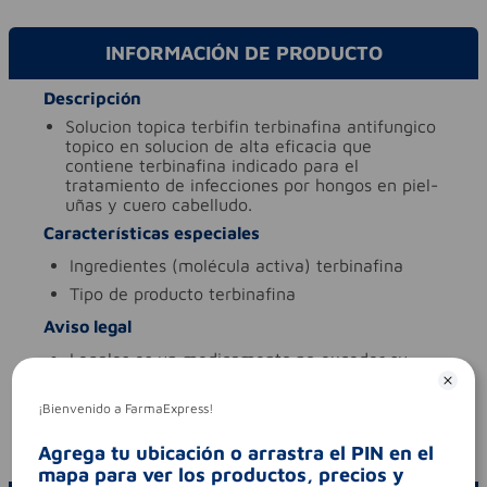
INFORMACIÓN DE PRODUCTO
Descripción
solucion topica terbifin terbinafina antifungico
topico en solucion de alta eficacia que
contiene terbinafina indicado para el
tratamiento de infecciones por hongos en piel-
uñas y cuero cabelludo.
Características especiales
ingredientes (molécula activa)
terbinafina
tipo de producto
terbinafina
Aviso legal
legales
es un medicamento.no exceder su
consumo. leer indicaciones y
contraindicaciones. si los síntomas persisten.
¡Bienvenido a FarmaExpress!
consultar al médico.
codigo invima
2021m-0017137-r1
Agrega tu ubicación o arrastra el PIN en el
mapa para ver los productos, precios y