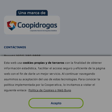
CONTÁCTANOS
Bogotá (601) 380 9898
atencionalcliente@farmaexpress.com
Esta web usa
cookies propias y de terceros
con la finalidad de obtener
información estadística, facilitar el acceso seguro y eficiente de la página
TE PUEDE INTERESAR
web con el fin de darle un mejor servicio. Al continuar navegando
asumimos su aceptación del uso de estas tecnologías. Para conocer la
NOSOTROS
Déjanos tu
política implementada por la Cooperativa, lo invitamos a visitar el
opinión
siguiente enlace:
Política de Cookies o Web Bugs
Empowered by
Todos los derechos reservados Farmaexpress 2025
Acepto
Inicio
Imperdibles
Favoritos
Cuenta