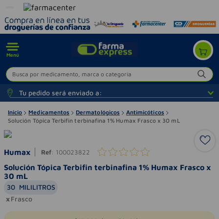
Menú
Busca por medicamento, marca o categoría
Tu pedido será enviado a:
Inicio
Medicamentos
Dermatológicos
Antimicóticos
Solución Tópica Terbifin terbinafina 1% Humax Frasco x 30 mL
Humax
Ref
:
100023822
Solución Tópica Terbifin terbinafina 1% Humax Frasco x
30 mL
30
MILILITROS
Frasco