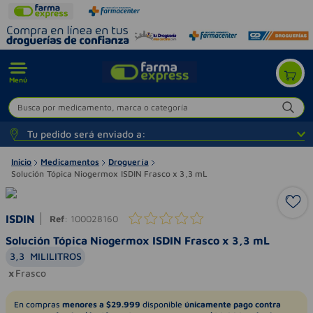
Menú
Busca por medicamento, marca o categoría
Tu pedido será enviado a:
Inicio
Medicamentos
Droguería
Solución Tópica Niogermox ISDIN Frasco x 3,3 mL
ISDIN
Ref
:
100028160
Solución Tópica Niogermox ISDIN Frasco x 3,3 mL
3,3
MILILITROS
Frasco
En compras
menores a $29.999
disponible
únicamente pago contra