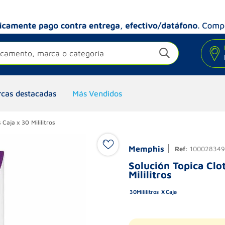
camento, marca o categoría
cas destacadas
Más Vendidos
Caja x 30 Mililitros
Memphis
Ref
:
100028349
Solución Topica Clo
Mililitros
30
Mililitros
Caja