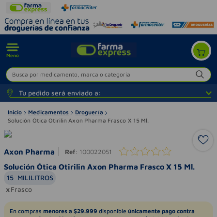
Menú
Busca por medicamento, marca o categoría
Tu pedido será enviado a:
Inicio
Medicamentos
Droguería
Solución Ótica Otirilin Axon Pharma Frasco X 15 Ml.
Axon Pharma
Ref
:
100022051
Solución Ótica Otirilin Axon Pharma Frasco X 15 Ml.
15
MILILITROS
Frasco
En compras
menores a $29.999
disponible
únicamente pago contra