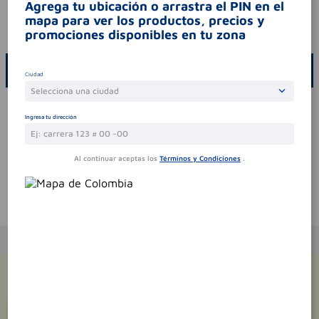
Agrega tu ubicación o arrastra el PIN en el
contraindicaciones
.
mapa para ver los productos, precios y
codigo invima
2022m-010269-r3
promociones disponibles en tu zona
ESCRIBE UN COMENTARIO
Ciudad
Selecciona una ciudad
Por favor, inicie sesión para escribir un comentario
Ingresa tu dirección
Sin comentarios.
Al continuar aceptas los
Términos y Condiciones
.
Te puede interesar
¡Suscríbete y recibe
promociones
exclusivas
!