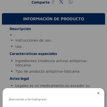
Comparte
INFORMACIÓN DE PRODUCTO
Descripción
.
instrucciones de uso
.
uso
.
Características especiales
ingredientes (molécula activa)
antipirina-
lidocaína
tipo de producto
antipirina-lidocaína
Aviso legal
legales
es un medicamento.no exceder su
consumo. leer indicaciones y
contraindicaciones. si los síntomas persisten.
consultar al médico.
¡Bienvenido a FarmaExpress!
síntomas
.