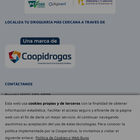
LOCALIZA TU DROGUERÍA MÁS CERCANA A TRAVÉS DE
CONTÁCTANOS
Bogotá (601) 380 9898
atencionalcliente@farmaexpress.com
Esta web usa
cookies propias y de terceros
con la finalidad de obtener
información estadística, facilitar el acceso seguro y eficiente de la página
TE PUEDE INTERESAR
web con el fin de darle un mejor servicio. Al continuar navegando
asumimos su aceptación del uso de estas tecnologías. Para conocer la
NOSOTROS
Déjanos tu
política implementada por la Cooperativa, lo invitamos a visitar el
opinión
siguiente enlace:
Política de Cookies o Web Bugs
Empowered by