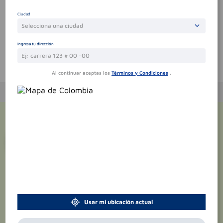
Sin comentarios.
Ciudad
Selecciona una ciudad
Ingresa tu dirección
Te puede interesar
Al continuar aceptas los
Términos y Condiciones
.
¡Suscríbete y recibe
promociones
exclusivas
!
Usar mi ubicación actual