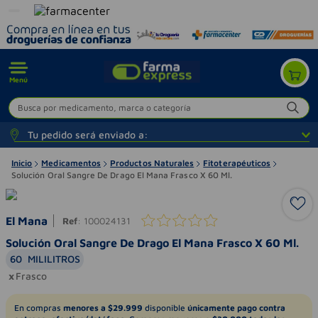
Menú
Busca por medicamento, marca o categoría
Tu pedido será enviado a:
Inicio
Medicamentos
Productos Naturales
Fitoterapéuticos
Solución Oral Sangre De Drago El Mana Frasco X 60 Ml.
El Mana
Ref
:
100024131
Solución Oral Sangre De Drago El Mana Frasco X 60 Ml.
60
MILILITROS
Frasco
En compras
menores a $29.999
disponible
únicamente pago contra