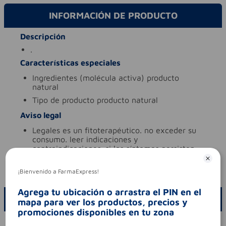
INFORMACIÓN DE PRODUCTO
Descripción
.
Características especiales
ingredientes (molécula activa)
producto
natural
tipo de producto
producto natural
Aviso legal
legales
es un fitoterapéutico. no exceder su
consumo. leer indicaciones y
contraindicaciones. si los síntomas persisten.
consultar al médico.
codigo invima
pfm2013-0002056
¡Bienvenido a FarmaExpress!
Agrega tu ubicación o arrastra el PIN en el
ESCRIBE UN COMENTARIO
mapa para ver los productos, precios y
promociones disponibles en tu zona
Por favor, inicie sesión para escribir un comentario