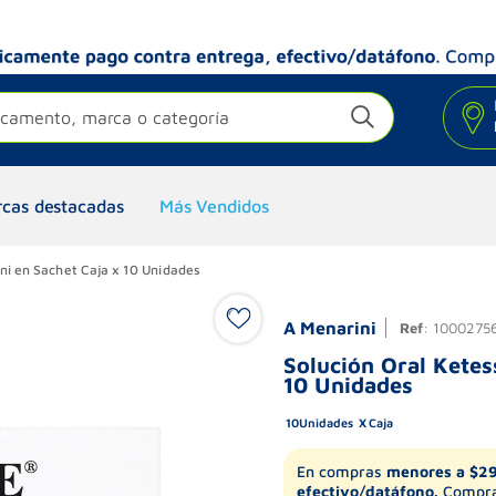
camento, marca o categoría
cas destacadas
Más Vendidos
ni en Sachet Caja x 10 Unidades
A Menarini
Ref
:
1000275
Solución Oral Ketes
10 Unidades
10
Unidades
Caja
En compras
menores a $2
efectivo/datáfono.
Compra