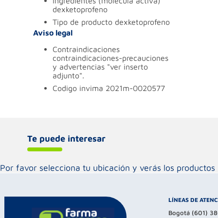
ingredientes (molécula activa)
dexketoprofeno
tipo de producto
dexketoprofeno
Aviso legal
contraindicaciones
contraindicaciones-precauciones
y advertencias "ver inserto
adjunto".
codigo invima
2021m-0020577
Te puede interesar
Por favor selecciona tu ubicación y verás los product
LÍNEAS DE ATEN
Bogotá (601) 3