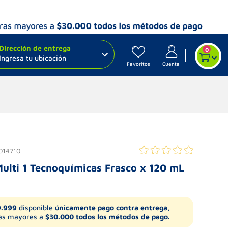
Dirección de entrega
0
Ingresa tu ubicación
Favoritos
Cuenta
014710
Multi 1 Tecnoquímicas Frasco x 120 mL
9.999
disponible
únicamente pago contra entrega,
s mayores a
$30.000 todos los métodos de pago.