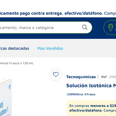
camento, marca o categoría
cas destacadas
Más Vendidos
uímicas Frasco x 120 mL
Tecnoquímicas
Ref
:
200
Solución Isotónica 
120
Mililitros
Frasco
En compras
menores a $2
efectivo/datáfono.
Compra