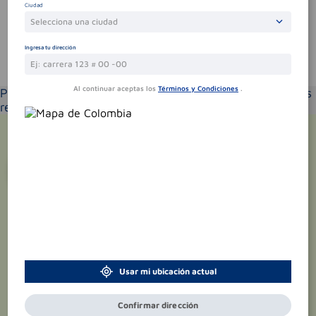
Ciudad
Selecciona una ciudad
Ingresa tu dirección
Te puede interesar
Al continuar aceptas los
Términos y Condiciones
.
Por favor selecciona tu ubicación y verás los productos
recomendados según la cobertura de entrega
¡Suscríbete y recibe
promociones
exclusivas
!
Usar mi ubicación actual
Confirmar dirección