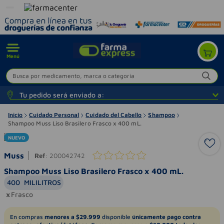
Menú
Busca por medicamento, marca o categoría
Tu pedido será enviado a:
Inicio
Cuidado Personal
Cuidado del Cabello
Shampoo
Shampoo Muss Liso Brasilero Frasco x 400 mL.
NUEVO
Muss
Ref
:
200042742
Shampoo Muss Liso Brasilero Frasco x 400 mL.
400
MILILITROS
Frasco
En compras
menores a $29.999
disponible
únicamente pago contra