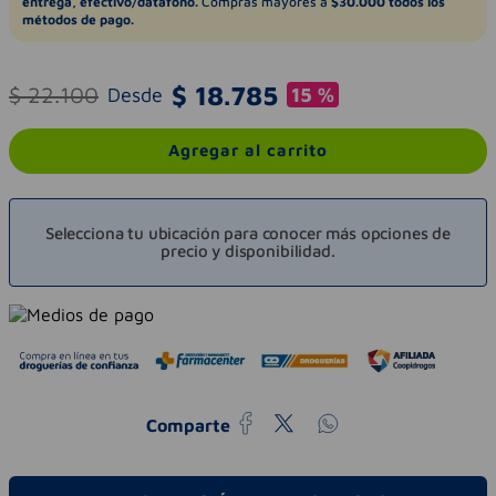
entrega, efectivo/datáfono.
Compras mayores a
$30.000 todos los
métodos de pago.
$
18
.
785
$
22
.
100
Desde
15 %
Agregar al carrito
Selecciona tu ubicación para conocer más opciones de
precio y disponibilidad.
Comparte