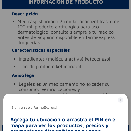
INFORMACIÓN DE PRODUCTO
Descripción
medicasp shampoo 2 con ketoconazol frasco de
100 ml. producto antifungico para uso
dermatologico. consulta siempre a tu medico
antes de adquirir. disponible en farmaexpress
droguerias
Características especiales
ingredientes (molécula activa)
ketoconazol
tipo de producto
ketoconazol
Aviso legal
legales
es un medicamento.no exceder su
consumo. leer indicaciones y
contraindicaciones. si los síntomas persisten.
consultar al médico.
síntomas
comezón
¡Bienvenido a FarmaExpress!
codigo invima
2021m-0016299-r1
Agrega tu ubicación o arrastra el PIN en el
mapa para ver los productos, precios y