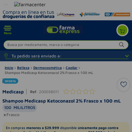
Menú
Busca por medicamento, marca o categoría
Tu pedido será enviado a:
Inicio
Belleza
Dermocosmética
Capilar
Shampoo Medicasp Ketoconazol 2% Frasco x 100 mL
OFERTA
Medicasp
Ref
:
200038011
Shampoo Medicasp Ketoconazol 2% Frasco x 100 mL
100
MILILITROS
Frasco
En compras
menores a $29.999
disponible
únicamente pago contra