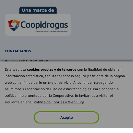
CONTÁCTANOS
Bogotá (601) 380 9898
atencionalcliente@farmaexpress.com
Esta web usa
cookies propias y de terceros
con la finalidad de obtener
información estadística, facilitar el acceso seguro y eficiente de la página
TE PUEDE INTERESAR
web con el fin de darle un mejor servicio. Al continuar navegando
asumimos su aceptación del uso de estas tecnologías. Para conocer la
NOSOTROS
Déjanos tu
política implementada por la Cooperativa, lo invitamos a visitar el
opinión
siguiente enlace:
Política de Cookies o Web Bugs
Empowered by
Todos los derechos reservados Farmaexpress 2025
Acepto
Inicio
Imperdibles
Favoritos
Cuenta