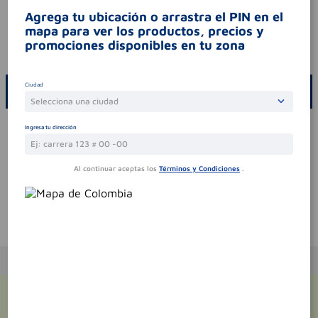
Agrega tu ubicación o arrastra el PIN en el
contraindicaciones
este producto no tiene
mapa para ver los productos, precios y
contraindicaciones.
promociones disponibles en tu zona
codigo invima
nsoc11555-04co
Ciudad
ESCRIBE UN COMENTARIO
Selecciona una ciudad
Por favor, inicie sesión para escribir un comentario
Ingresa tu dirección
Sin comentarios.
Al continuar aceptas los
Términos y Condiciones
.
Te puede interesar