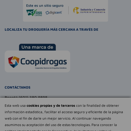
LOCALIZA TU DROGUERÍA MÁS CERCANA A TRAVÉS DE
CONTÁCTANOS
Bogotá (601) 380 9898
atencionalcliente@farmaexpress.com
Esta web usa
cookies propias y de terceros
con la finalidad de obtener
información estadística, facilitar el acceso seguro y eficiente de la página
TE PUEDE INTERESAR
web con el fin de darle un mejor servicio. Al continuar navegando
asumimos su aceptación del uso de estas tecnologías. Para conocer la
NOSOTROS
Déjanos tu