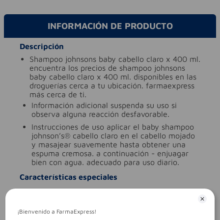
INFORMACIÓN DE PRODUCTO
Descripción
shampoo johnsons baby cabello claro x 400 ml.
encuentra los precios de shampoo johnsons
baby cabello claro x 400 ml. disponibles en las
droguerías cerca a tu ubicación. farmaexpress
más cerca de ti.
información adicional
suspenda su uso si
observa alguna reacción desfavorable.
instrucciones de uso
aplicar el baby shampoo
johnson’s® cabello claro en el cabello mojado
y masajear suavemente hasta obtener una
espuma cremosa. a continuación - enjuagar
bien con agua. adecuado para uso diario.
Características especiales
ingredientes (molécula activa)
shampoo
tipo de producto
shampoo
¡Bienvenido a FarmaExpress!
Aviso legal