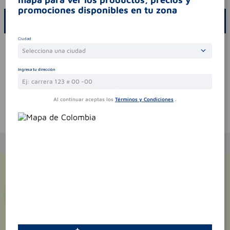
promociones disponibles en tu zona
ESCRIBE UN COMENTARIO
Ciudad
Por favor, inicie sesión para escribir un comentario
Selecciona una ciudad
Sin comentarios.
Ingresa tu dirección
Al continuar aceptas los
Términos y Condiciones
.
Te puede interesar
¡Suscríbete y recibe
promociones
exclusivas
!