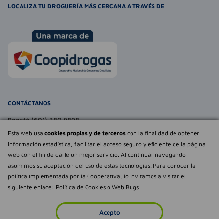
LOCALIZA TU DROGUERÍA MÁS CERCANA A TRAVÉS DE
CONTÁCTANOS
Bogotá (601) 380 9898
atencionalcliente@farmaexpress.com
Esta web usa
cookies propias y de terceros
con la finalidad de obtener
información estadística, facilitar el acceso seguro y eficiente de la página
TE PUEDE INTERESAR
web con el fin de darle un mejor servicio. Al continuar navegando
asumimos su aceptación del uso de estas tecnologías. Para conocer la
NOSOTROS
Déjanos tu
política implementada por la Cooperativa, lo invitamos a visitar el
opinión
siguiente enlace:
Política de Cookies o Web Bugs
Empowered by
Todos los derechos reservados Farmaexpress 2025
Acepto