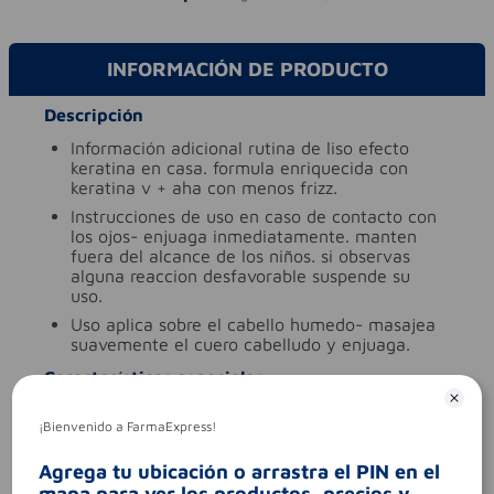
INFORMACIÓN DE PRODUCTO
Descripción
información adicional
rutina de liso efecto
keratina en casa. formula enriquecida con
keratina v + aha con menos frizz.
instrucciones de uso
en caso de contacto con
los ojos- enjuaga inmediatamente. manten
fuera del alcance de los niños. si observas
alguna reaccion desfavorable suspende su
uso.
uso
aplica sobre el cabello humedo- masajea
suavemente el cuero cabelludo y enjuaga.
Características especiales
tipo de producto
champu
¡Bienvenido a FarmaExpress!
Aviso legal
Agrega tu ubicación o arrastra el PIN en el
codigo invima
nsoc36195-24co
mapa para ver los productos, precios y