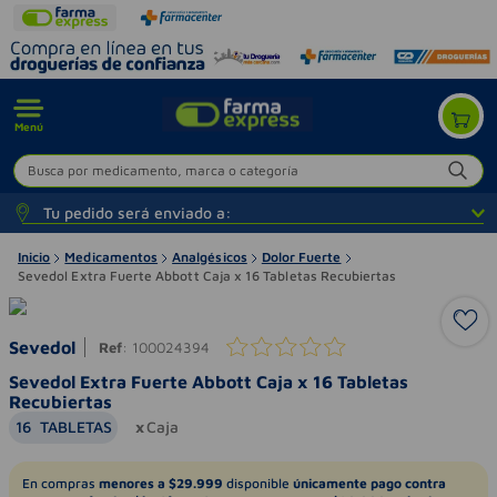
Menú
Busca por medicamento, marca o categoría
Tu pedido será enviado a:
Inicio
Medicamentos
Analgésicos
Dolor Fuerte
Sevedol Extra Fuerte Abbott Caja x 16 Tabletas Recubiertas
Sevedol
Ref
:
100024394
Sevedol Extra Fuerte Abbott Caja x 16 Tabletas
Recubiertas
16
TABLETAS
Caja
En compras
menores a $29.999
disponible
únicamente pago contra