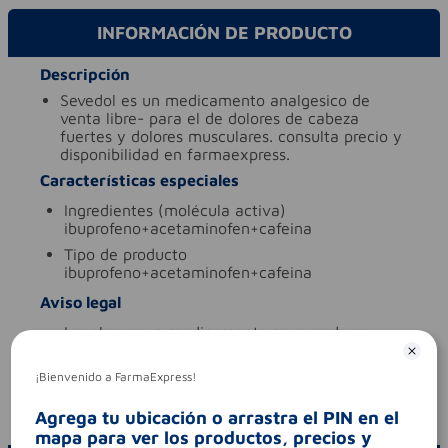
INFORMACIÓN DE PRODUCTO
Descripción
sevedol es un medicamento analgesico de
venta libre- para el de dolores de cabeza
fuertes y dolores musculares. consulta precio y
disponibilidad en farmaexpress.
Características especiales
ingredientes (molécula activa)
ibuprofeno+acetaminofen+cafeina
tipo de producto
ibuprofeno+acetaminofen+cafeina
Aviso legal
legales
es un medicamento.no exceder su
consumo. leer indicaciones y
contraindicaciones. si los síntomas persisten.
¡Bienvenido a FarmaExpress!
consultar al médico.
codigo invima
2023m-0008219-r2
Agrega tu ubicación o arrastra el PIN en el
mapa para ver los productos, precios y