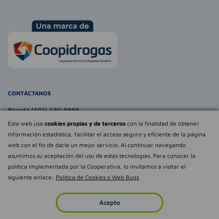
CONTÁCTANOS
Bogotá (601) 380 9898
atencionalcliente@farmaexpress.com
Esta web usa
cookies propias y de terceros
con la finalidad de obtener
información estadística, facilitar el acceso seguro y eficiente de la página
TE PUEDE INTERESAR
web con el fin de darle un mejor servicio. Al continuar navegando
asumimos su aceptación del uso de estas tecnologías. Para conocer la
NOSOTROS
Déjanos tu
política implementada por la Cooperativa, lo invitamos a visitar el
opinión
siguiente enlace:
Política de Cookies o Web Bugs
Empowered by
Todos los derechos reservados Farmaexpress 2025
Acepto
Inicio
Imperdibles
Favoritos
Cuenta