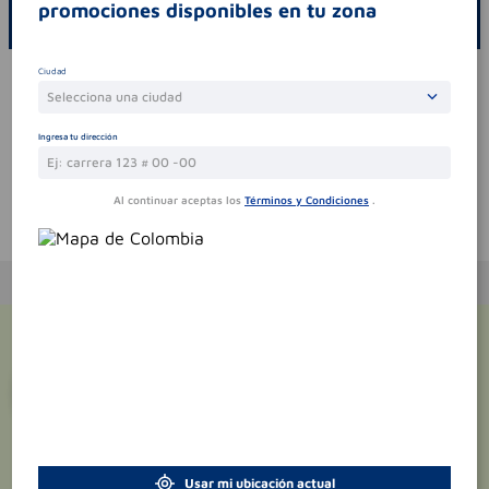
promociones disponibles en tu zona
ESCRIBE UN COMENTARIO
Ciudad
Por favor, inicie sesión para escribir un comentario
Selecciona una ciudad
Sin comentarios.
Ingresa tu dirección
Al continuar aceptas los
Términos y Condiciones
.
Te puede interesar
¡Suscríbete y recibe
promociones
exclusivas
!
Usar mi ubicación actual