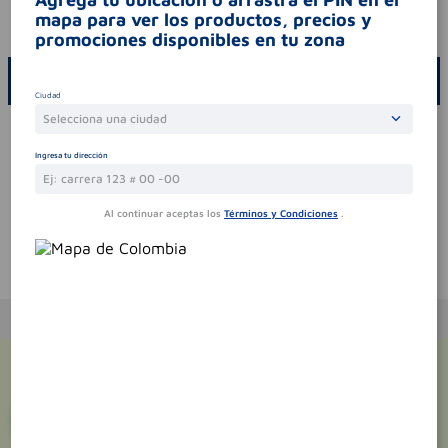
mapa para ver los productos, precios y
codigo invima
nsoc11747-22co
promociones disponibles en tu zona
ESCRIBE UN COMENTARIO
Ciudad
Selecciona una ciudad
Por favor, inicie sesión para escribir un comentario
Ingresa tu dirección
Sin comentarios.
Al continuar aceptas los
Términos y Condiciones
.
Te puede interesar
¡Suscríbete y recibe
promociones
exclusivas
!