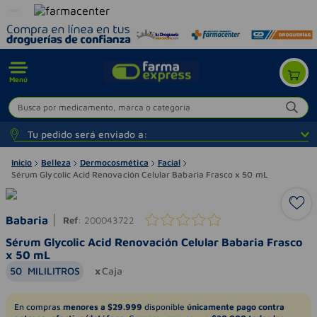
Menú
Busca por medicamento, marca o categoría
Tu pedido será enviado a:
Inicio
Belleza
Dermocosmética
Facial
Sérum Glycolic Acid Renovación Celular Babaria Frasco x 50 mL
Babaria
Ref
:
200043722
Sérum Glycolic Acid Renovación Celular Babaria Frasco
x 50 mL
50
MILILITROS
Caja
En compras
menores a $29.999
disponible
únicamente pago contra