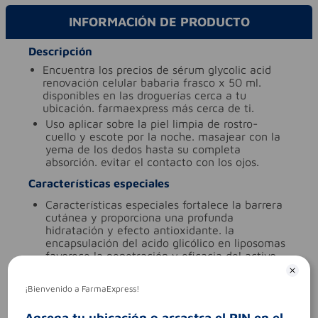
INFORMACIÓN DE PRODUCTO
Descripción
encuentra los precios de sérum glycolic acid
renovación celular babaria frasco x 50 ml.
disponibles en las droguerías cerca a tu
ubicación. farmaexpress más cerca de ti.
uso
aplicar sobre la piel limpia de rostro-
cuello y escote por la noche. masajear con la
yema de los dedos hasta su completa
absorción. evitar el contacto con los ojos.
Características especiales
características especiales
fortalece la barrera
cutánea y proporciona una profunda
hidratación y efecto antioxidante. la
encapsulación del acido glicólico en liposomas
favorece la penetración y eficacia del activo.
ingredientes (molécula activa)
cremas
¡Bienvenido a FarmaExpress!
tipo de producto
cremas
Aviso legal
Agrega tu ubicación o arrastra el PIN en el