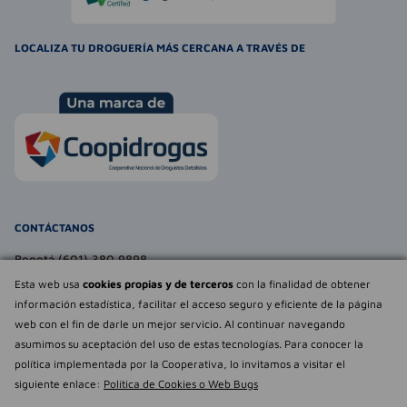
LOCALIZA TU DROGUERÍA MÁS CERCANA A TRAVÉS DE
CONTÁCTANOS
Bogotá (601) 380 9898
atencionalcliente@farmaexpress.com
Esta web usa
cookies propias y de terceros
con la finalidad de obtener
información estadística, facilitar el acceso seguro y eficiente de la página
TE PUEDE INTERESAR
web con el fin de darle un mejor servicio. Al continuar navegando
asumimos su aceptación del uso de estas tecnologías. Para conocer la
NOSOTROS
Déjanos tu
política implementada por la Cooperativa, lo invitamos a visitar el
opinión
siguiente enlace:
Política de Cookies o Web Bugs
Empowered by