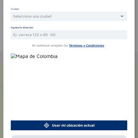
Sin comentarios.
Ciudad
Selecciona una ciudad
Ingresa tu dirección
Te puede interesar
Al continuar aceptas los
Términos y Condiciones
.
¡Suscríbete y recibe
promociones
exclusivas
!
Usar mi ubicación actual