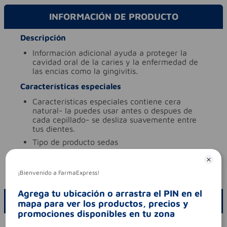
INFORMACIÓN DE PRODUCTO
Descripción
información adicional
ayuda a proteger la
cavidad oral de la caries y la enfermedad de
las encias como la gingivitis.
Características especiales
características especiales
contiene cera
natural- la puedes usar antes o despues de
cada cepillado- se desliza suavemente entre
tus dientes.
tipo de producto
sedas
Aviso legal
codigo invima
2017dm-0016095
¡Bienvenido a FarmaExpress!
Agrega tu ubicación o arrastra el PIN en el
ESCRIBE UN COMENTARIO
mapa para ver los productos, precios y
promociones disponibles en tu zona
Por favor, inicie sesión para escribir un comentario