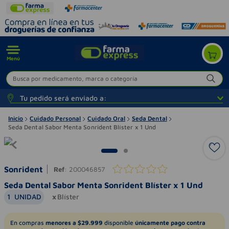
Menú
Busca por medicamento, marca o categoría
Tu pedido será enviado a:
Inicio
Cuidado Personal
Cuidado Oral
Seda Dental
Seda Dental Sabor Menta Sonrident Blíster x 1 Und
Sonrident
Ref
:
200046857
Seda Dental Sabor Menta Sonrident Blíster x 1 Und
1
UNIDAD
Blíster
En compras
menores a $29.999
disponible
únicamente pago contra