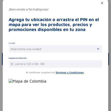
nordisk caja x 30 tabletas semaglutida.
disponibles en las droguerías cerca a tu
¡Bienvenido a FarmaExpress!
ubicación. farmaexpress más cerca de ti.
Características especiales
Agrega tu ubicación o arrastra el PIN en el
ingredientes (molécula activa)
semaglutida
mapa para ver los productos, precios y
promociones disponibles en tu zona
tipo de producto
semaglutida
Aviso legal
Ciudad
codigo invima
2021mbt-0000042
Selecciona una ciudad
ESCRIBE UN COMENTARIO
Ingresa tu dirección
Por favor, inicie sesión para escribir un comentario
Al continuar aceptas los
Términos y Condiciones
.
Sin comentarios.
Te puede interesar