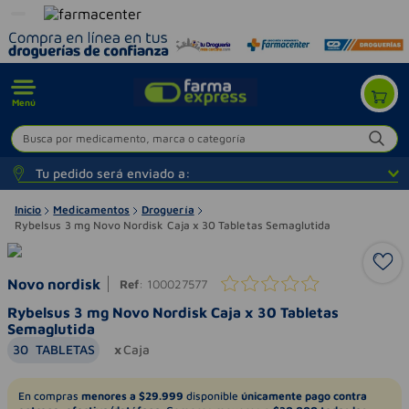
Menú
Busca por medicamento, marca o categoría
Tu pedido será enviado a:
Inicio
Medicamentos
Droguería
Rybelsus 3 mg Novo Nordisk Caja x 30 Tabletas Semaglutida
Novo nordisk
Ref
:
100027577
Rybelsus 3 mg Novo Nordisk Caja x 30 Tabletas
Semaglutida
30
TABLETAS
Caja
En compras
menores a $29.999
disponible
únicamente pago contra