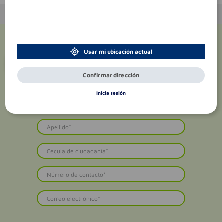
Usar mi ubicación actual
¡Suscríbete y recibe
promociones
exclusivas
!
Confirmar dirección
Inicia sesión