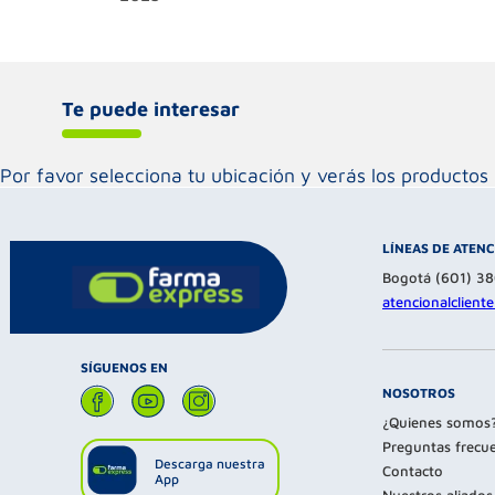
Te puede interesar
Por favor selecciona tu ubicación y verás los product
LÍNEAS DE ATEN
Bogotá (601) 3
atencionalclien
SÍGUENOS EN
NOSOTROS
¿Quienes somos
Preguntas frecu
Descarga nuestra
Contacto
App