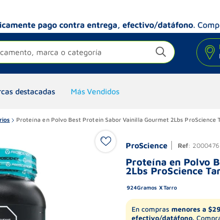
camento, marca o categoría
cas destacadas
Más Vendidos
rios
Proteína en Polvo Best Protein Sabor Vainilla Gourmet 2Lbs ProScience 
ProScience
Ref
:
2000476
Proteína en Polvo B
2Lbs ProScience Ta
924
Gramos
Tarro
En compras
menores a $2
efectivo/datáfono.
Compra