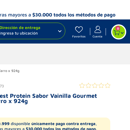
Dirección de entrega
0
Ingresa tu ubicación
Favoritos
Cuenta
Tarro x 924g
73
est Protein Sabor Vainilla Gourmet
rro x 924g
9.999
disponible
únicamente pago contra entrega,
s mayores a
$30.000 todos los métodos de pago.