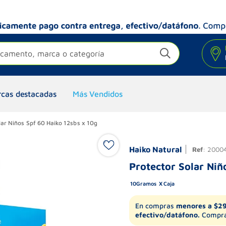
camento, marca o categoría
cas destacadas
Más Vendidos
lar Niños Spf 60 Haiko 12sbs x 10g
Haiko Natural
Ref
:
2000
Protector Solar Niñ
10
Gramos
Caja
En compras
menores a $2
efectivo/datáfono.
Compra