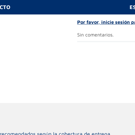
UCTO
E
Por favor, inicie sesión 
Sin comentarios.
os recomendados según la cobertura de entrega