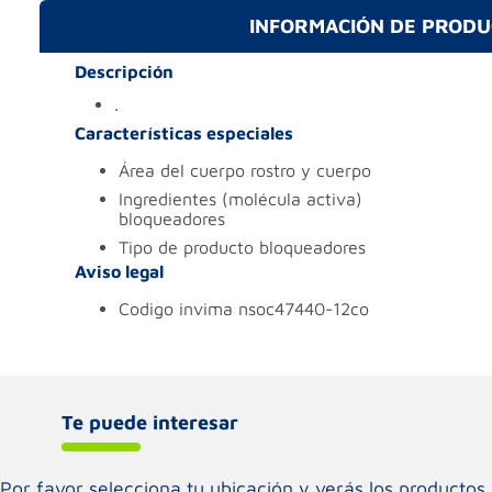
INFORMACIÓN DE PROD
Descripción
.
Características especiales
área del cuerpo
rostro y cuerpo
ingredientes (molécula activa)
bloqueadores
tipo de producto
bloqueadores
Aviso legal
codigo invima
nsoc47440-12co
Te puede interesar
Por favor selecciona tu ubicación y verás los product