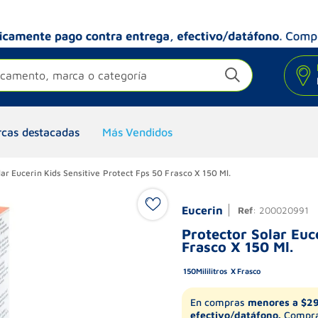
camento, marca o categoría
cas destacadas
Más Vendidos
ar Eucerin Kids Sensitive Protect Fps 50 Frasco X 150 Ml.
Eucerin
Ref
:
200020991
Protector Solar Euc
Frasco X 150 Ml.
150
Mililitros
Frasco
En compras
menores a $2
efectivo/datáfono.
Compra