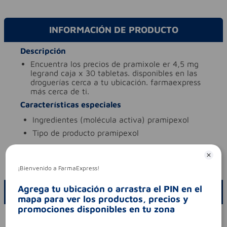
INFORMACIÓN DE PRODUCTO
Descripción
encuentra los precios de pramixole er 4,5 mg
legrand caja x 30 tabletas. disponibles en las
droguerías cerca a tu ubicación. farmaexpress
más cerca de ti.
Características especiales
ingredientes (molécula activa)
pramipexol
tipo de producto
pramipexol
Aviso legal
codigo invima
2021m-0020411
¡Bienvenido a FarmaExpress!
Agrega tu ubicación o arrastra el PIN en el
ESCRIBE UN COMENTARIO
mapa para ver los productos, precios y
promociones disponibles en tu zona
Por favor, inicie sesión para escribir un comentario