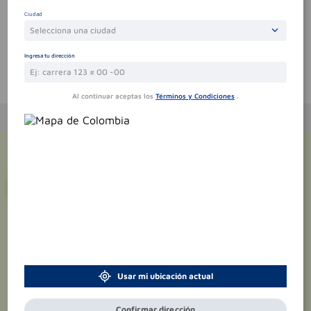
Sin comentarios.
Ciudad
Selecciona una ciudad
Ingresa tu dirección
Te puede interesar
Al continuar aceptas los
Términos y Condiciones
.
¡Suscríbete y recibe
promociones
exclusivas
!
Usar mi ubicación actual
Confirmar dirección