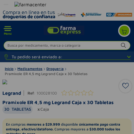
Menú
Busca por medicamento, marca o categoría
Tu pedido será enviado a:
Inicio
Medicamentos
Droguería
Pramixole ER 4,5 mg Legrand Caja x 30 Tabletas
Legrand
Ref
:
100028100
Pramixole ER 4,5 mg Legrand Caja x 30 Tabletas
30
TABLETAS
Caja
En compras
menores a $29.999
disponible
únicamente pago contra
entrega, efectivo/datáfono.
Compras mayores a
$30.000 todos los
métodos de pago.