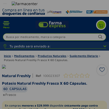
Menú
Busca por medicamento, marca o categoría
Tu pedido será enviado a:
Inicio
Medicamentos
Productos Naturales
Suplemento Dietario
Potasio Natural Freshly Frasco X 60 Cápsulas.
Natural Freshly
Ref
:
100023307
Potasio Natural Freshly Frasco X 60 Cápsulas.
60
CÁPSULAS
Frasco
En compras
menores a $29.999
disponible
únicamente pago contra