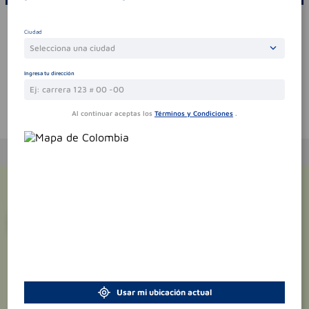
Por favor, inicie sesión para escribir un comentario
Ciudad
Sin comentarios.
Selecciona una ciudad
Ingresa tu dirección
Al continuar aceptas los
Términos y Condiciones
.
Te puede interesar
¡Suscríbete y recibe
promociones
exclusivas
!
Usar mi ubicación actual