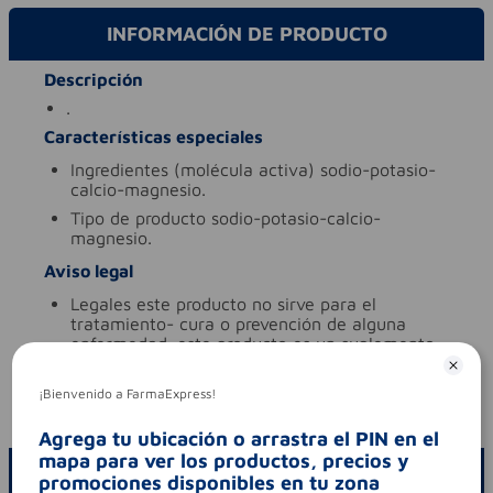
INFORMACIÓN DE PRODUCTO
Descripción
.
Características especiales
ingredientes (molécula activa)
sodio-potasio-
calcio-magnesio.
tipo de producto
sodio-potasio-calcio-
magnesio.
Aviso legal
legales
este producto no sirve para el
tratamiento- cura o prevención de alguna
enfermedad. este producto es un suplemento
dietario- no es un medicamento y no suple
una alimentación equilibraba.
¡Bienvenido a FarmaExpress!
codigo invima
sd2014-0003282
Agrega tu ubicación o arrastra el PIN en el
mapa para ver los productos, precios y
ESCRIBE UN COMENTARIO
promociones disponibles en tu zona