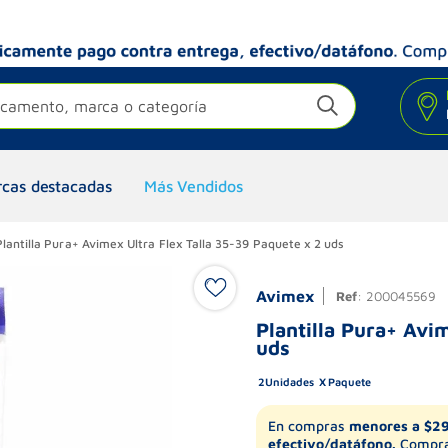
camento, marca o categoría
cas destacadas
Más Vendidos
Plantilla Pura+ Avimex Ultra Flex Talla 35-39 Paquete x 2 uds
Avimex
Ref
:
200045569
Plantilla Pura+ Avi
uds
2
Unidades
Paquete
En compras
menores a $2
efectivo/datáfono.
Compra