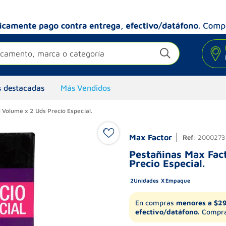
camento, marca o categoría
 destacadas
Más Vendidos
 Volume x 2 Uds Precio Especial.
Max Factor
Ref
:
2000273
Pestañinas Max Fac
Precio Especial.
2
Unidades
Empaque
En compras
menores a $2
efectivo/datáfono.
Compra