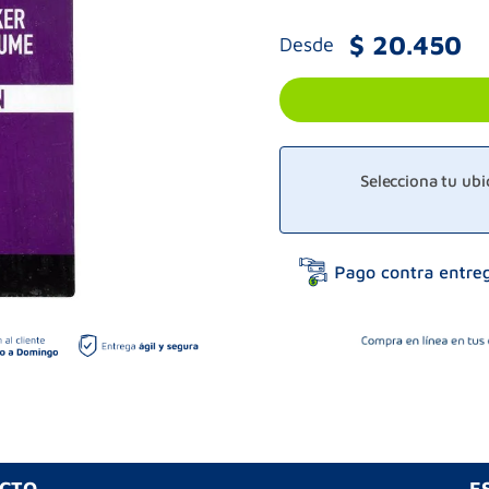
$
20
.
450
Desde
Selecciona tu ub
UCTO
E