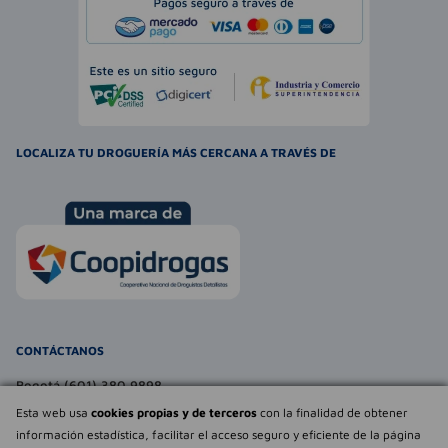
LOCALIZA TU DROGUERÍA MÁS CERCANA A TRAVÉS DE
CONTÁCTANOS
Bogotá (601) 380 9898
atencionalcliente@farmaexpress.com
Esta web usa
cookies propias y de terceros
con la finalidad de obtener
información estadística, facilitar el acceso seguro y eficiente de la página
TE PUEDE INTERESAR