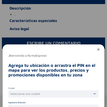
Descripción
.
Características especiales
Aviso legal
ESCRIBE UN COMENTARIO
Por favor, inicie sesión para escribir un comentario
¡Bienvenido a FarmaExpress!
Sin comentarios.
Agrega tu ubicación o arrastra el PIN en el
mapa para ver los productos, precios y
promociones disponibles en tu zona
Te puede interesar
Ciudad
Selecciona una ciudad
Ingresa tu dirección