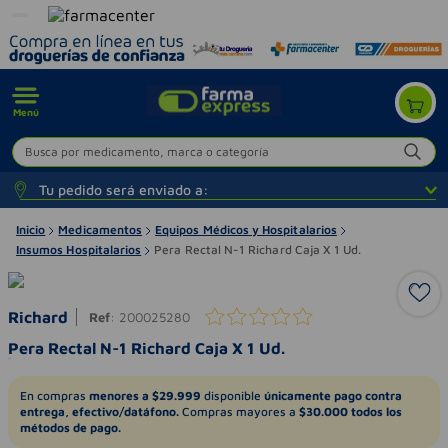
Menú
Busca por medicamento, marca o categoría
Tu pedido será enviado a:
Inicio
Medicamentos
Equipos Médicos y Hospitalarios
Insumos Hospitalarios
Pera Rectal N-1 Richard Caja X 1 Ud.
Richard
Ref
:
200025280
Pera Rectal N-1 Richard Caja X 1 Ud.
En compras
menores a $29.999
disponible
únicamente pago contra
entrega, efectivo/datáfono.
Compras mayores a
$30.000 todos los
métodos de pago.