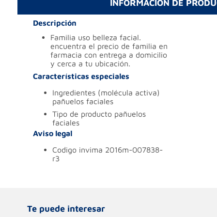
INFORMACIÓN DE PROD
Descripción
familia uso belleza facial.
encuentra el precio de familia en
farmacia con entrega a domicilio
y cerca a tu ubicación.
Características especiales
ingredientes (molécula activa)
pañuelos faciales
tipo de producto
pañuelos
faciales
Aviso legal
codigo invima
2016m-007838-
r3
Te puede interesar