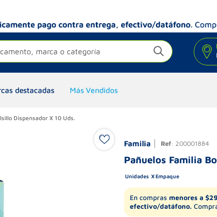
camento, marca o categoría
cas destacadas
Más Vendidos
lsillo Dispensador X 10 Uds.
Familia
Ref
:
200001884
Pañuelos Familia Bo
Unidades
Empaque
En compras
menores a $2
efectivo/datáfono.
Compra