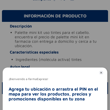
INFORMACIÓN DE PRODUCTO
Descripción
palette mini kit uso tintes para el cabello.
encuentra el precio de palette mini kit en
farmacia con entrega a domicilio y cerca a tu
ubicación.
Características especiales
ingredientes (molécula activa)
tintes
Aviso legal
codigo invima
nsoc24553-07co
¡Bienvenido a FarmaExpress!
ESCRIBE UN COMENTARIO
Agrega tu ubicación o arrastra el PIN en el
mapa para ver los productos, precios y
promociones disponibles en tu zona
Por favor, inicie sesión para escribir un comentario
Sin comentarios.