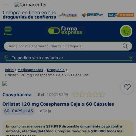
Menú
Busca por medicamento, marca o categoría
Tu pedido será enviado a:
Inicio
Medicamentos
Droguería
Orlistat 120 mg Coaspharma Caja x 60 Cápsulas
Coaspharma
Ref
:
100028295
Orlistat 120 mg Coaspharma Caja x 60 Cápsulas
60
CÁPSULAS
Caja
En compras
menores a $29.999
disponible
únicamente pago contra
entrega, efectivo/datáfono.
Compras mayores a
$30.000 todos los
métodos de pago.