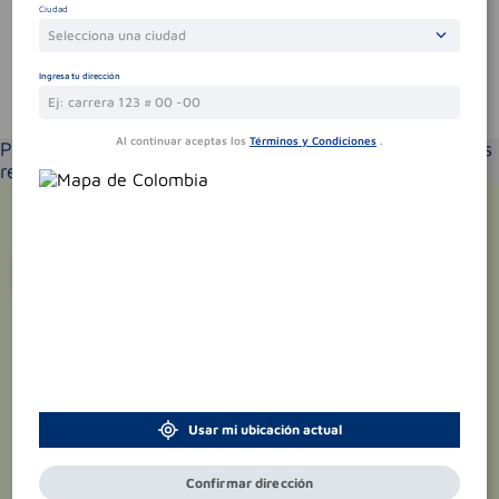
Ciudad
Selecciona una ciudad
Ingresa tu dirección
Te puede interesar
Al continuar aceptas los
Términos y Condiciones
.
Por favor selecciona tu ubicación y verás los productos
recomendados según la cobertura de entrega
¡Suscríbete y recibe
promociones
exclusivas
!
Usar mi ubicación actual
Confirmar dirección