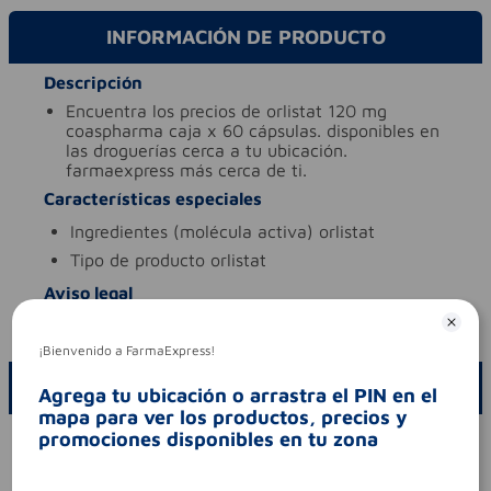
INFORMACIÓN DE PRODUCTO
Descripción
encuentra los precios de orlistat 120 mg
coaspharma caja x 60 cápsulas. disponibles en
las droguerías cerca a tu ubicación.
farmaexpress más cerca de ti.
Características especiales
ingredientes (molécula activa)
orlistat
tipo de producto
orlistat
Aviso legal
codigo invima
2012m-0013878
¡Bienvenido a FarmaExpress!
ESCRIBE UN COMENTARIO
Agrega tu ubicación o arrastra el PIN en el
mapa para ver los productos, precios y
promociones disponibles en tu zona
Por favor, inicie sesión para escribir un comentario
Sin comentarios.