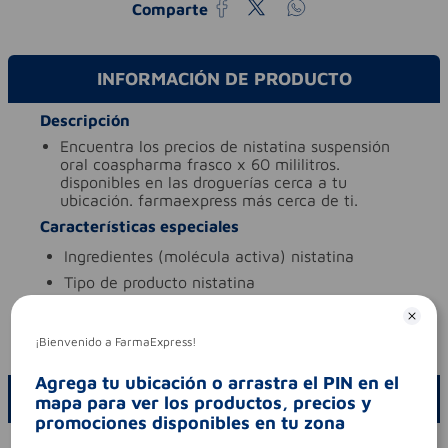
Comparte
INFORMACIÓN DE PRODUCTO
Descripción
encuentra los precios de nistatina suspensión
oral coaspharma frasco x 60 mililitros.
disponibles en las droguerías cerca a tu
ubicación. farmaexpress más cerca de ti.
Características especiales
ingredientes (molécula activa)
nistatina
tipo de producto
nistatina
Aviso legal
codigo invima
2016m-0005332-r1
¡Bienvenido a FarmaExpress!
Agrega tu ubicación o arrastra el PIN en el
ESCRIBE UN COMENTARIO
mapa para ver los productos, precios y
promociones disponibles en tu zona
Por favor, inicie sesión para escribir un comentario