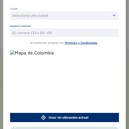
Sin comentarios.
Ciudad
Selecciona una ciudad
Ingresa tu dirección
Te puede interesar
Al continuar aceptas los
Términos y Condiciones
.
¡Suscríbete y recibe
promociones
exclusivas
!
Usar mi ubicación actual