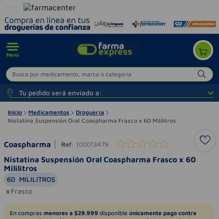
Menú
Busca por medicamento, marca o categoría
Tu pedido será enviado a:
Inicio
Medicamentos
Droguería
Nistatina Suspensión Oral Coaspharma Frasco x 60 Mililitros
Coaspharma
Ref
:
100013479
Nistatina Suspensión Oral Coaspharma Frasco x 60
Mililitros
60
MILILITROS
Frasco
En compras
menores a $29.999
disponible
únicamente pago contra