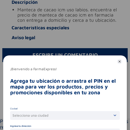
Descripción
manteca de cacao icm uso labios. encuentra el
precio de manteca de cacao icm en farmacia
con entrega a domicilio y cerca a tu ubicación.
Características especiales
Aviso legal
ESCRIBE UN COMENTARIO
¡Bienvenido a FarmaExpress!
Por favor, inicie sesión para escribir un comentario
Sin comentarios.
Agrega tu ubicación o arrastra el PIN en el
mapa para ver los productos, precios y
promociones disponibles en tu zona
Te puede interesar
Ciudad
Selecciona una ciudad
Por favor selecciona tu ubicación y verás los productos
recomendados según la cobertura de entrega
Ingresa tu dirección