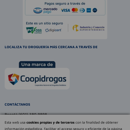
LOCALIZA TU DROGUERÍA MÁS CERCANA A TRAVÉS DE
CONTÁCTANOS
Bogotá (601) 380 9898
atencionalcliente@farmaexpress.com
Esta web usa
cookies propias y de terceros
con la finalidad de obtener
información estadística, facilitar el acceso seguro y eficiente de la página