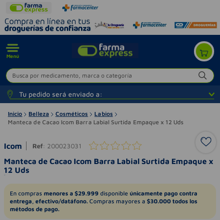
Menú
Busca por medicamento, marca o categoría
Tu pedido será enviado a:
Inicio
Belleza
Cosméticos
Labios
Manteca de Cacao Icom Barra Labial Surtida Empaque x 12 Uds
Icom
Ref
:
200023031
Manteca de Cacao Icom Barra Labial Surtida Empaque x
12 Uds
En compras
menores a $29.999
disponible
únicamente pago contra
entrega, efectivo/datáfono.
Compras mayores a
$30.000 todos los
métodos de pago.