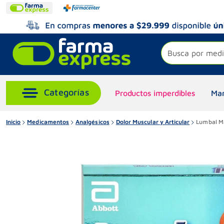
Busca por medi
Productos imperdibles
Mar
Inicio
Medicamentos
Analgésicos
Dolor Muscular y Articular
Lumbal Ma