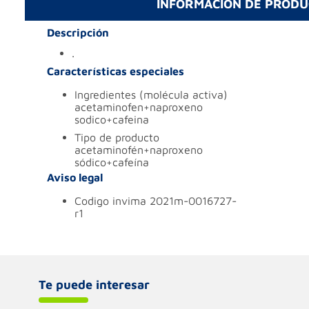
INFORMACIÓN DE PROD
Descripción
.
Características especiales
ingredientes (molécula activa)
acetaminofen+naproxeno
sodico+cafeina
tipo de producto
acetaminofén+naproxeno
sódico+cafeína
Aviso legal
codigo invima
2021m-0016727-
r1
Te puede interesar