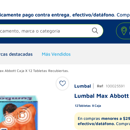
camento, marca o categoría
cas destacadas
Más Vendidos
x Abbott Caja X 12 Tabletas Recubiertas.
Lumbal
Ref
:
100025591
Lumbal Max Abbott C
12
Tabletas
Caja
En compras
menores a $2
efectivo/datáfono.
Compra