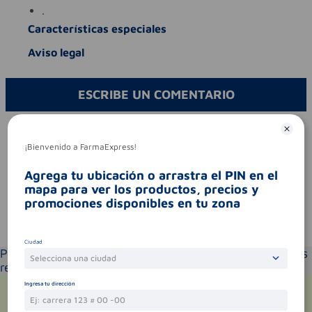
.
Características especiales
Aviso legal
ESCRIBE UN COMENTARIO
Por favor, inicie sesión para escribir un comentario
¡Bienvenido a FarmaExpress!
Sin comentarios.
Agrega tu ubicación o arrastra el PIN en el
mapa para ver los productos, precios y
promociones disponibles en tu zona
Te puede interesar
Ciudad
Por favor selecciona tu ubicación y verás los productos
Selecciona una ciudad
recomendados según la cobertura de entrega
Ingresa tu dirección