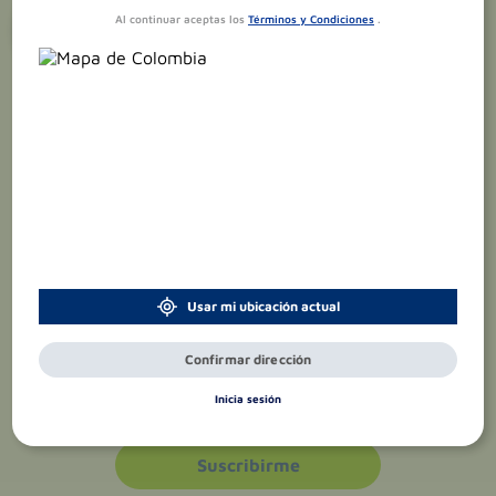
¡Suscríbete y recibe
promociones
Al continuar aceptas los
Términos y Condiciones
.
exclusivas
!
Usar mi ubicación actual
Confirmar dirección
Acepto el
tratamiento de datos
Inicia sesión
personales
Suscribirme