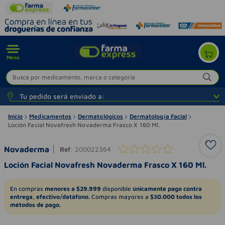
Menú
Busca por medicamento, marca o categoría
Tu pedido será enviado a:
Inicio
Medicamentos
Dermatológicos
Dermatología Facial
Loción Facial Novafresh Novaderma Frasco X 160 Ml.
Novaderma
Ref
:
200022364
Loción Facial Novafresh Novaderma Frasco X 160 Ml.
En compras
menores a $29.999
disponible
únicamente pago contra
entrega, efectivo/datáfono.
Compras mayores a
$30.000 todos los
métodos de pago.